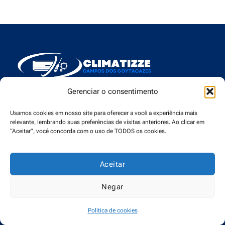
Gerenciar o consentimento
Usamos cookies em nosso site para oferecer a você a experiência mais
Menu
relevante, lembrando suas preferências de visitas anteriores. Ao clicar em
“Aceitar”, você concorda com o uso de TODOS os cookies.
Aceitar
2
Contato
Negar
contato@climatizzecampos.com.br
Política de cookies
22 98146-7088