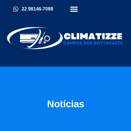
22 98146-7088
Quem Somos
Política De Cookies (BR)
Notícias